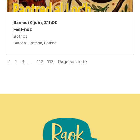
Samedi 6 juin, 21h00
Fest-noz
Bothoa
Botoha - Bothoa, Bothoa
1
2
3
...
112
113
Page suivante