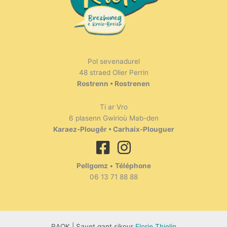
Pol sevenadurel
48 straed Olier Perrin
Rostrenn • Rostrenen
Ti ar Vro
6 plasenn Gwirioù Mab-den
Karaez-Plougêr • Carhaix-Plouguer
Pellgomz
•
Téléphone
06 13 71 88 88
RAOK | Savet gant sikour
Florie Thielin