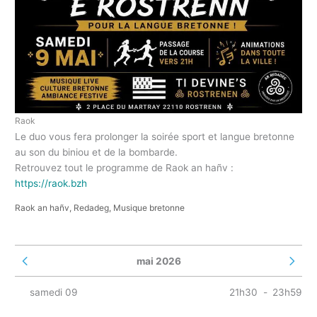
Raok
Le duo vous fera prolonger la soirée sport et langue bretonne
au son du biniou et de la bombarde.
Retrouvez tout le programme de Raok an hañv :
https://raok.bzh
Raok an hañv, Redadeg, Musique bretonne
mai 2026
Voir le mois précédent
Voir le 
samedi 09
21h30
-
23h59