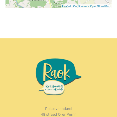
Leaflet
|
Contibuteurs OpenStreetMap
Pol sevenadurel
48 straed Olier Perrin