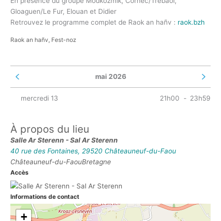
En présence du groupe Modkozmik, Cornec/Trebaol,
Gloaguen/Le Fur, Elouan et Didier
Retrouvez le programme complet de Raok an hañv :
raok.bzh
Raok an hañv, Fest-noz
mai 2026
Voir le mois précédent
Voir le 
mercredi 13
21h00
-
23h59
À propos du lieu
Salle Ar Sterenn - Sal Ar Sterenn
40 rue des Fontaines, 29520 Châteauneuf-du-Faou
Châteauneuf-du-Faou
Bretagne
Accès
Informations de contact
+