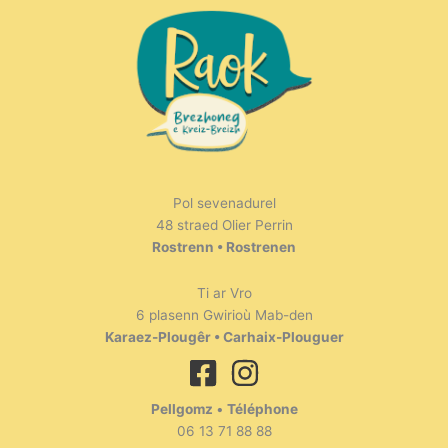
Pol sevenadurel
48 straed Olier Perrin
Rostrenn • Rostrenen
Ti ar Vro
6 plasenn Gwirioù Mab-den
Karaez-Plougêr • Carhaix-Plouguer
Pellgomz
•
Téléphone
06 13 71 88 88