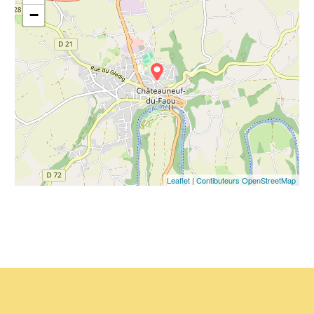
−
Leaflet
|
Contibuteurs OpenStreetMap