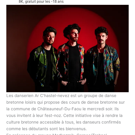
8€, gratuit pour les -18 ans
Les danserien Ar C'hastel-nevez est un groupe de danse
bretonne loisirs qui propose des cours de danse bretonne sur
la commune de Châteauneuf-Du-Faou le mercredi soir. Ils
vous invitent à leur fest-noz. Cette initiative vise à rendre la
culture bretonne accessible à tous, les danseurs confirmés
comme les débutants sont les bienvenus.